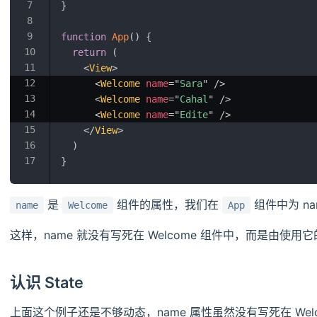
}
function
App
(
)
{
return
(
<
View
>
<
Welcome
name
=
"
Sara
"
/>
<
Welcome
name
=
"
Cahal
"
/>
<
Welcome
name
=
"
Edite
"
/>
</
View
>
)
}
是
组件的属性，我们在
组件中为 na
name
Welcome
App
这样，name 就没有写死在 Welcome 组件中，而是由使用
认识 State
上面这个例子还是不够动态，name 属性虽然没有写死在 Welc