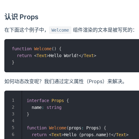
认识 Props
在下面这个例子中，
组件渲染的文本是被写死的：
Welcome
function
Welcome
(
)
{
return
<
Text
>
Hello World!
</
Text
>
}
如何动态改变呢？我们通过定义属性（Props）来解决。
interface
Props
{
  name
:
string
}
function
Welcome
(
props
:
 Props
)
{
return
<
Text
>
Hello 
{
props
.
name
}
!
</
Text
>