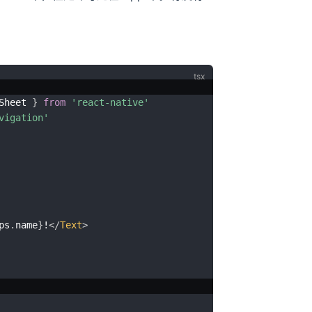
Sheet 
}
from
'react-native'
vigation'
ps
.
name
}
!
</
Text
>