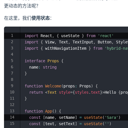
更动态的方法呢？
在这里，我们
使用状态
：
import
 React
,
{
 useState 
}
from
'react'
import
{
 View
,
 Text
,
 TextInput
,
 Button
,
 Style
import
{
 withNavigationItem 
}
from
'hybrid-na
interface
Props
{
  name
:
string
}
function
Welcome
(
props
:
 Props
)
{
return
<
Text
style
=
{
styles
.
text
}
>
Hello 
{
pro
}
function
App
(
)
{
const
[
name
,
 setName
]
=
useState
(
'Sara'
)
const
[
text
,
 setText
]
=
useState
(
''
)