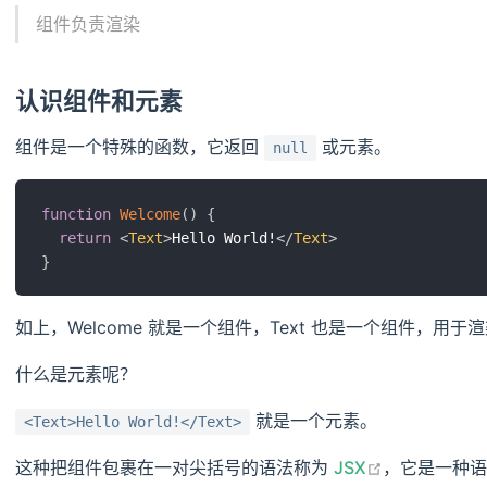
组件负责渲染
认识组件和元素
组件是一个特殊的函数，它返回
或元素。
null
function
Welcome
(
)
{
return
<
Text
>
Hello World!
</
Text
>
}
如上，Welcome 就是一个组件，Text 也是一个组件，用于
什么是元素呢？
就是一个元素。
<Text>Hello World!</Text>
open in new
这种把组件包裹在一对尖括号的语法称为
JSX
，它是一种语