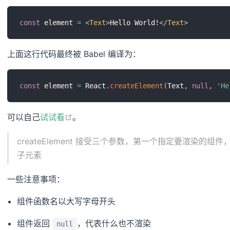
const
 element 
=
<
Text
>
Hello World!
</
Text
>
上面这行代码最终被 Babel 编译为：
const
 element 
=
 React
.
createElement
(
Text
,
null
,
'He
open in new window
可以自己
试试看
。
createElement 接受三个参数，第一个指定要渲染
子元素
一些注意事项：
组件函数名以大写字母开头
组件返回
，代表什么也不渲染
null